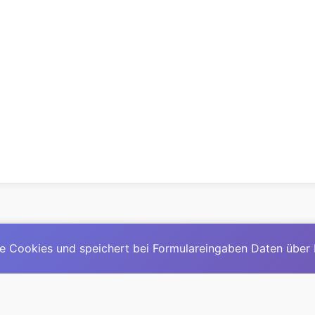
e Cookies und speichert bei Formulareingaben Daten über
© 2025
David Mirga
|
LinkedIn
|
davidmirga.com
erste große deutschsprachige KI-Lexikon – Ein Community-Pr