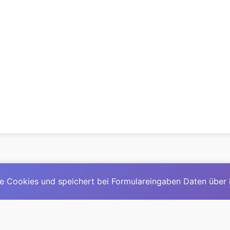
e Cookies und speichert bei Formulareingaben Daten über
© 2025
David Mirga
|
LinkedIn
|
davidmirga.com
erste große deutschsprachige KI-Lexikon – Ein Community-Pr