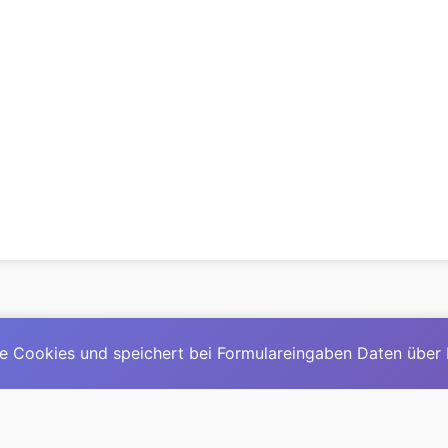
e Cookies und speichert bei Formulareingaben Daten über
© 2025
David Mirga
|
LinkedIn
|
davidmirga.com
erste große deutschsprachige KI-Lexikon – Ein Community-Pr