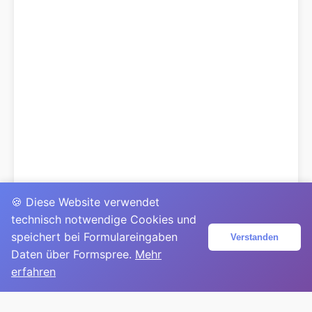
🍪 Diese Website verwendet
technisch notwendige Cookies und
speichert bei Formulareingaben
Verstanden
Daten über Formspree.
Mehr
erfahren
© 2025
David Mirga
|
LinkedIn
|
davidmirga.com