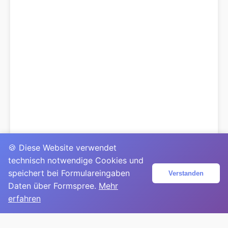
🍪 Diese Website verwendet
technisch notwendige Cookies und
speichert bei Formulareingaben
Verstanden
Daten über Formspree.
Mehr
erfahren
© 2025
David Mirga
|
LinkedIn
|
davidmirga.com