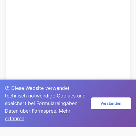
🍪 Diese Website verwendet
technisch notwendige Cookies und
speichert bei Formulareingaben
Verstanden
Daten über Formspree.
Mehr
erfahren
© 2025
David Mirga
|
LinkedIn
|
davidmirga.com