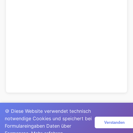
🍪 Diese Website verwendet technisch
notwendige Cookies und speichert bei
Verstanden
Formulareingaben Daten über
© 2025
David Mirga
|
LinkedIn
|
davidmirga.com