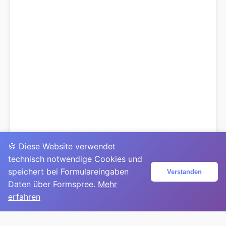
🍪 Diese Website verwendet
technisch notwendige Cookies und
speichert bei Formulareingaben
Verstanden
Daten über Formspree.
Mehr
erfahren
© 2025
David Mirga
|
LinkedIn
|
davidmirga.com