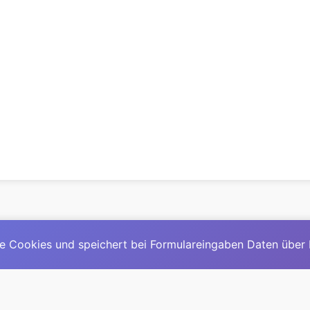
e Cookies und speichert bei Formulareingaben Daten über
© 2025
David Mirga
|
LinkedIn
|
davidmirga.com
erste große deutschsprachige KI-Lexikon – Ein Community-Pr