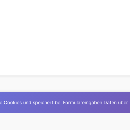
e Cookies und speichert bei Formulareingaben Daten über
© 2025
David Mirga
|
LinkedIn
|
davidmirga.com
erste große deutschsprachige KI-Lexikon – Ein Community-Pr