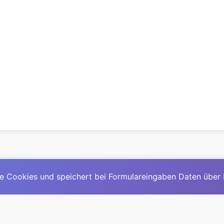
e Cookies und speichert bei Formulareingaben Daten über
© 2025
David Mirga
|
LinkedIn
|
davidmirga.com
erste große deutschsprachige KI-Lexikon – Ein Community-Pr