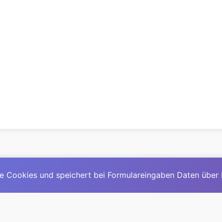
e Cookies und speichert bei Formulareingaben Daten über
© 2025
David Mirga
|
LinkedIn
|
davidmirga.com
erste große deutschsprachige KI-Lexikon – Ein Community-Pr