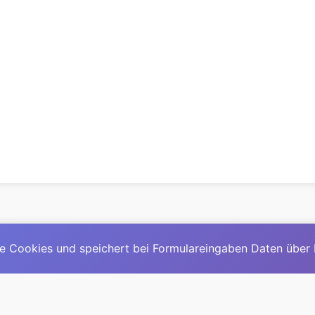
e Cookies und speichert bei Formulareingaben Daten über
© 2025
David Mirga
|
LinkedIn
|
davidmirga.com
erste große deutschsprachige KI-Lexikon – Ein Community-Pr