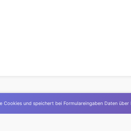
e Cookies und speichert bei Formulareingaben Daten über
© 2025
David Mirga
|
LinkedIn
|
davidmirga.com
erste große deutschsprachige KI-Lexikon – Ein Community-Pr