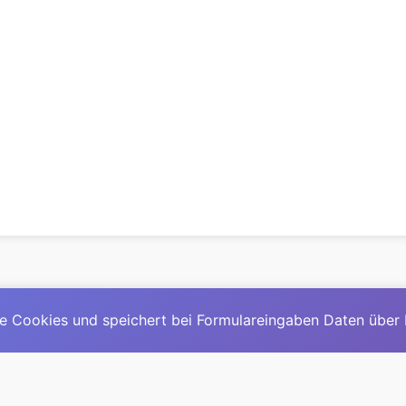
e Cookies und speichert bei Formulareingaben Daten über
© 2025
David Mirga
|
LinkedIn
|
davidmirga.com
erste große deutschsprachige KI-Lexikon – Ein Community-Pr