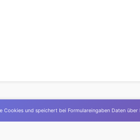
e Cookies und speichert bei Formulareingaben Daten über
© 2025
David Mirga
|
LinkedIn
|
davidmirga.com
erste große deutschsprachige KI-Lexikon – Ein Community-Pr