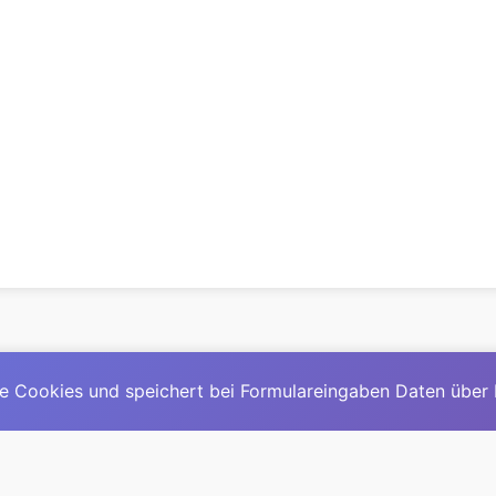
e Cookies und speichert bei Formulareingaben Daten über
© 2025
David Mirga
|
LinkedIn
|
davidmirga.com
erste große deutschsprachige KI-Lexikon – Ein Community-Pr