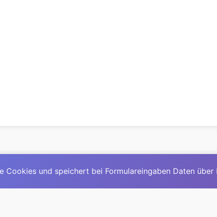
e Cookies und speichert bei Formulareingaben Daten über
© 2025
David Mirga
|
LinkedIn
|
davidmirga.com
erste große deutschsprachige KI-Lexikon – Ein Community-Pr