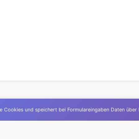
e Cookies und speichert bei Formulareingaben Daten über
© 2025
David Mirga
|
LinkedIn
|
davidmirga.com
erste große deutschsprachige KI-Lexikon – Ein Community-Pr