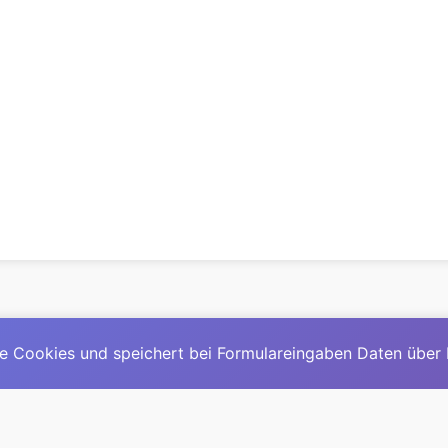
e Cookies und speichert bei Formulareingaben Daten über
© 2025
David Mirga
|
LinkedIn
|
davidmirga.com
erste große deutschsprachige KI-Lexikon – Ein Community-Pr