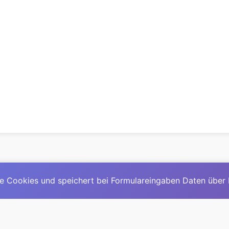
e Cookies und speichert bei Formulareingaben Daten über
© 2025
David Mirga
|
LinkedIn
|
davidmirga.com
erste große deutschsprachige KI-Lexikon – Ein Community-Pr