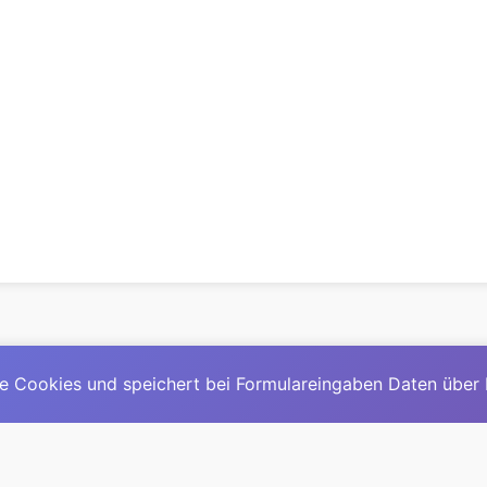
e Cookies und speichert bei Formulareingaben Daten über
© 2025
David Mirga
|
LinkedIn
|
davidmirga.com
erste große deutschsprachige KI-Lexikon – Ein Community-Pr