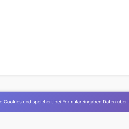
e Cookies und speichert bei Formulareingaben Daten über
© 2025
David Mirga
|
LinkedIn
|
davidmirga.com
erste große deutschsprachige KI-Lexikon – Ein Community-Pr