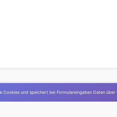
e Cookies und speichert bei Formulareingaben Daten über
© 2025
David Mirga
|
LinkedIn
|
davidmirga.com
erste große deutschsprachige KI-Lexikon – Ein Community-Pr