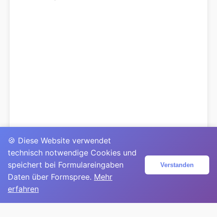
🍪 Diese Website verwendet
technisch notwendige Cookies und
speichert bei Formulareingaben
Verstanden
Daten über Formspree.
Mehr
erfahren
© 2025
David Mirga
|
LinkedIn
|
davidmirga.com