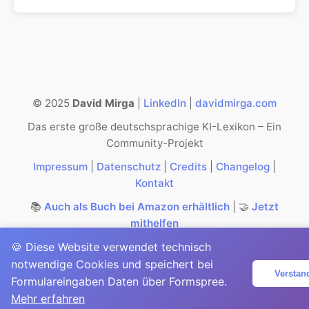
© 2025
David Mirga
|
LinkedIn
|
davidmirga.com
Das erste große deutschsprachige KI-Lexikon – Ein
Community-Projekt
Impressum
|
Datenschutz
|
Credits
|
Changelog
|
Kontakt
📚
Auch als Buch bei Amazon erhältlich
| 🤝
Jetzt
mithelfen
🍪 Diese Website verwendet technisch
notwendige Cookies und speichert bei
Verstan
Formulareingaben Daten über Formspree.
Mehr erfahren