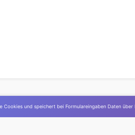
e Cookies und speichert bei Formulareingaben Daten über
© 2025
David Mirga
|
LinkedIn
|
davidmirga.com
erste große deutschsprachige KI-Lexikon – Ein Community-Pr