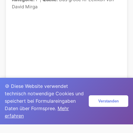
David Mirga
🍪 Diese Website verwendet
technisch notwendige Cookies und
speichert bei Formulareingaben
Verstanden
Daten über Formspree.
Mehr
erfahren
© 2025
David Mirga
|
LinkedIn
|
davidmirga.com