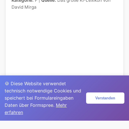
Kategorie:
F |
Quelle:
Das große KI-Lexikon von
David Mirga
🍪 Diese Website verwendet
technisch notwendige Cookies und
speichert bei Formulareingaben
Verstanden
Daten über Formspree.
Mehr
erfahren
© 2025
David Mirga
|
LinkedIn
|
davidmirga.com