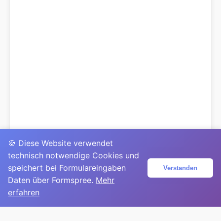
🍪 Diese Website verwendet
technisch notwendige Cookies und
speichert bei Formulareingaben
Verstanden
Daten über Formspree.
Mehr
erfahren
© 2025
David Mirga
|
LinkedIn
|
davidmirga.com