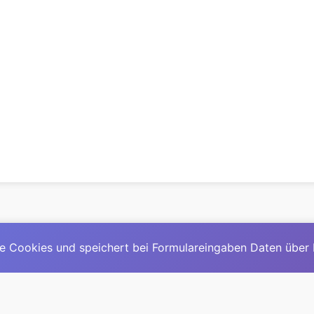
e Cookies und speichert bei Formulareingaben Daten über
© 2025
David Mirga
|
LinkedIn
|
davidmirga.com
erste große deutschsprachige KI-Lexikon – Ein Community-Pr