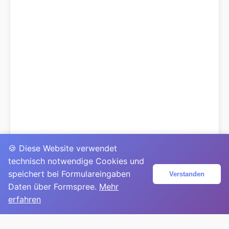
🍪 Diese Website verwendet
technisch notwendige Cookies und
speichert bei Formulareingaben
Verstanden
Daten über Formspree.
Mehr
erfahren
© 2025
David Mirga
|
LinkedIn
|
davidmirga.com