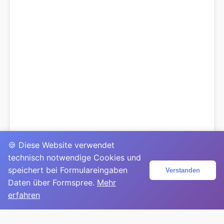
🍪 Diese Website verwendet
technisch notwendige Cookies und
speichert bei Formulareingaben
Verstanden
Daten über Formspree.
Mehr
erfahren
© 2025
David Mirga
|
LinkedIn
|
davidmirga.com