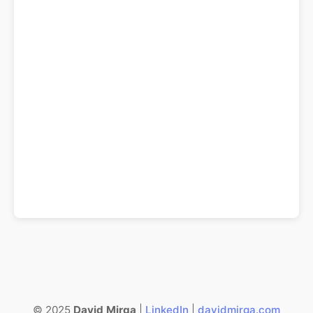
© 2025
David Mirga
|
LinkedIn
|
davidmirga.com