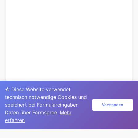
🍪 Diese Website verwendet
technisch notwendige Cookies und
speichert bei Formulareingaben
Verstanden
Daten über Formspree.
Mehr
erfahren
© 2025
David Mirga
|
LinkedIn
|
davidmirga.com