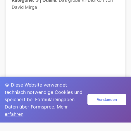
Kategorie:
G |
Quelle:
Das große KI-Lexikon von
David Mirga
🍪 Diese Website verwendet
technisch notwendige Cookies und
speichert bei Formulareingaben
Verstanden
Daten über Formspree.
Mehr
erfahren
© 2025
David Mirga
|
LinkedIn
|
davidmirga.com