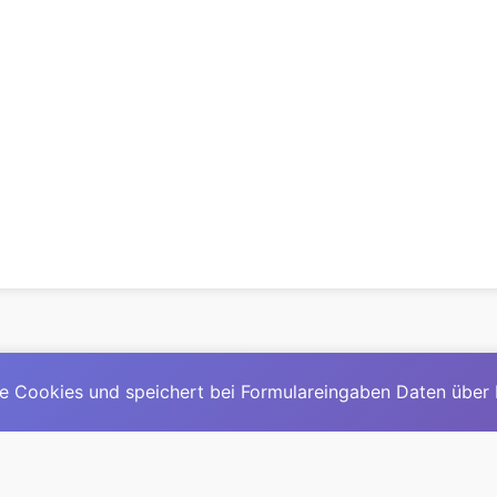
e Cookies und speichert bei Formulareingaben Daten über
© 2025
David Mirga
|
LinkedIn
|
davidmirga.com
erste große deutschsprachige KI-Lexikon – Ein Community-Pr