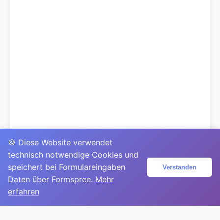
🍪 Diese Website verwendet
technisch notwendige Cookies und
speichert bei Formulareingaben
Verstanden
Daten über Formspree.
Mehr
erfahren
© 2025
David Mirga
|
LinkedIn
|
davidmirga.com