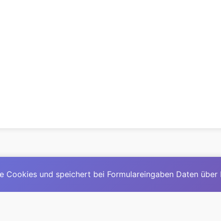
e Cookies und speichert bei Formulareingaben Daten über
© 2025
David Mirga
|
LinkedIn
|
davidmirga.com
erste große deutschsprachige KI-Lexikon – Ein Community-Pr