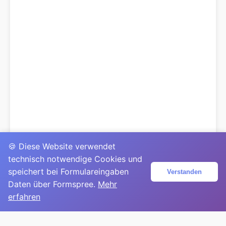
🍪 Diese Website verwendet
technisch notwendige Cookies und
speichert bei Formulareingaben
Verstanden
Daten über Formspree.
Mehr
erfahren
© 2025
David Mirga
|
LinkedIn
|
davidmirga.com