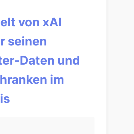
elt von xAI
r seinen
tter-Daten und
chranken im
is