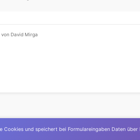
 von David Mirga
e Cookies und speichert bei Formulareingaben Daten über
© 2025
David Mirga
|
LinkedIn
|
davidmirga.com