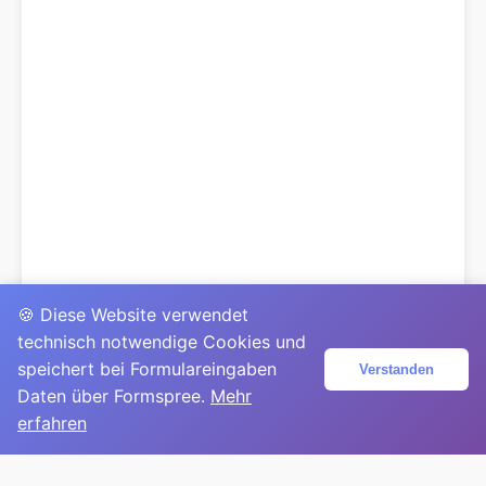
🍪 Diese Website verwendet
technisch notwendige Cookies und
speichert bei Formulareingaben
Verstanden
Daten über Formspree.
Mehr
erfahren
© 2025
David Mirga
|
LinkedIn
|
davidmirga.com