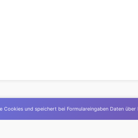
e Cookies und speichert bei Formulareingaben Daten über
© 2025
David Mirga
|
LinkedIn
|
davidmirga.com
erste große deutschsprachige KI-Lexikon – Ein Community-Pr